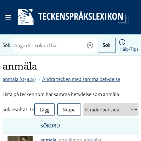
Sök:
Sök
Hjälp/Tips
anmäla
anmäla (05474)
Andra tecken med samma betydelse
Lista på tecken som har samma betydelse som anmäla
Sökresultat: 1 st
Lägg
Skapa
till
PDF
SÖKORD
alla i
anmäla
anmälning, anmälan