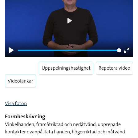
Play
Play
Enter
fulls
Uppspelningshastighet
Repetera video
Videolänkar
Visa foton
Formbeskrivning
Vinkelhanden, framåtriktad och nedåtvänd, upprepade
kontakter ovanpå flata handen, högerriktad och inåtvänd