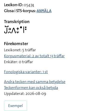
Lexikon-ID:
05474
Glosa i STS-korpus:
ANMÄLA
Transkription
􌤢􌤹􌥔􌥘􌤣􌤴􌥙􌤟􌥼􌥻
Förekomster
Lexikonet: 5 träffar
Korpusmaterial: 2 av totalt 13 träffar
Enkäter: 0 träffar
Fonologiska varianter: 1 st
Andra tecken med samma betydelse
Teckenformen kan också betyda
Uppdaterat: 2026-08-09
Exempel