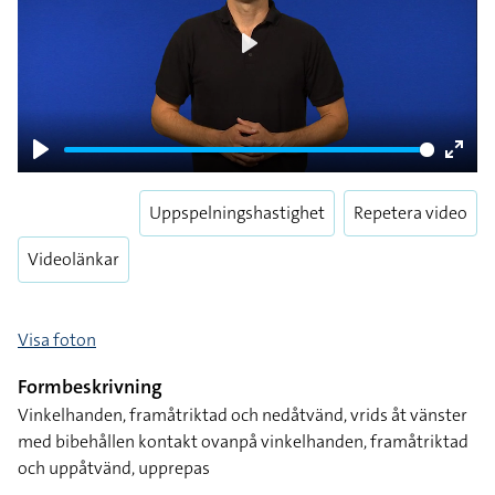
Play
Play
Enter
fulls
Uppspelningshastighet
Repetera video
Videolänkar
Visa foton
Formbeskrivning
Vinkelhanden, framåtriktad och nedåtvänd, vrids åt vänster
med bibehållen kontakt ovanpå vinkelhanden, framåtriktad
och uppåtvänd, upprepas