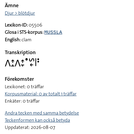
Ämne
Djur > blötdjur
Lexikon-ID:
05506
Glosa i STS-korpus:
MUSSLA
English:
clam
Transkription
􌤣􌤴􌤸􌤣􌤴􌥙􌤟􌥲􌦈􌥼􌥻
Förekomster
Lexikonet: 0 träffar
Korpusmaterial: 0 av totalt 1 träffar
Enkäter: 0 träffar
Andra tecken med samma betydelse
Teckenformen kan också betyda
Uppdaterat: 2026-08-07