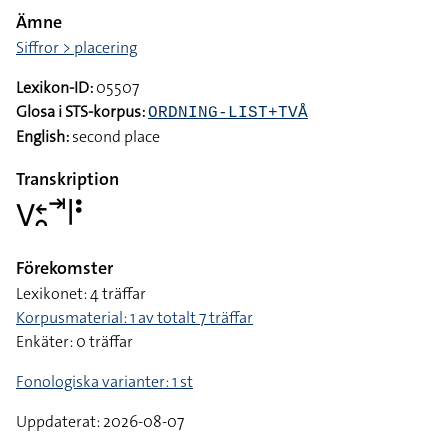
Ämne
Siffror > placering
Lexikon-ID:
05507
Glosa i STS-korpus:
ORDNING-LIST+TVÅ
English:
second place
Transkription
􌤭􌥓􌥘􌥪􌥼􌥻
Förekomster
Lexikonet: 4 träffar
Korpusmaterial: 1 av totalt 7 träffar
Enkäter: 0 träffar
Fonologiska varianter: 1 st
Uppdaterat: 2026-08-07