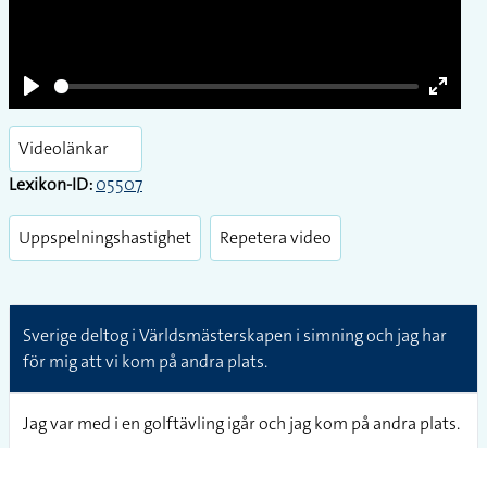
Play
Enter
fullsc
Videolänkar
Lexikon-ID:
05507
Uppspelningshastighet
Repetera video
Sverige deltog i Världsmästerskapen i simning och jag har
för mig att vi kom på andra plats.
Jag var med i en golftävling igår och jag kom på andra plats.