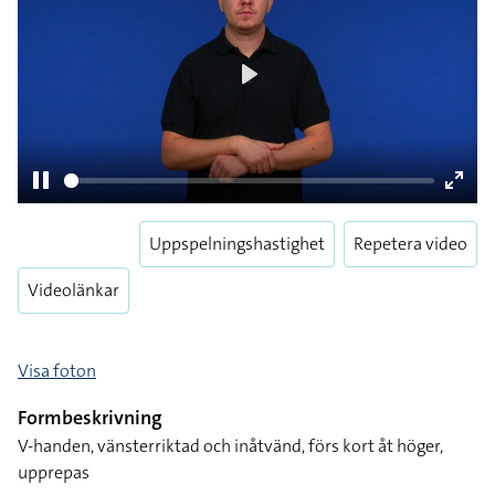
Uppspelningshastighet
Repetera video
Pause
Enter
Videolänkar
fulls
Visa foton
Formbeskrivning
V-handen, vänsterriktad och inåtvänd, förs kort åt höger,
upprepas