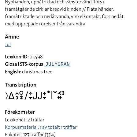
Nyphanden, uppåtriktad och vänstervänd, förs i
framåtgående cirklar bredvid kinden // Flata händer,
framåtriktade och nedåtvända, vinkelkontakt, förs nedåt
med upprepade rörelser från varandra
Ämne
Jul
Lexikon-ID:
05598
Glosa i STS-korpus:
JUL^GRAN
English:
christmas tree
Transkription
􌤊􌤩􌤵􌤶􌥰􌦋􌥠􌤴􌥙􌤢􌤢􌤴􌥙􌤟􌥼􌥧􌥹􌦉􌥻
Förekomster
Lexikonet: 2 träffar
Korpusmaterial: 1 av totalt 1 träffar
Enkäter: 127 träffar (33%)