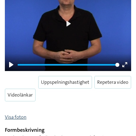
Play
Play
Enter
fulls
Uppspelningshastighet
Repetera video
Videolänkar
Visa foton
Formbeskrivning