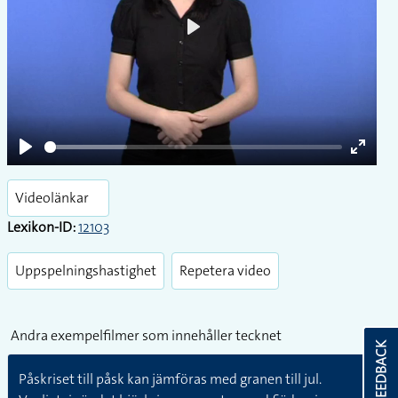
Play
Play
Enter
fullsc
Videolänkar
Lexikon-ID:
12103
Uppspelningshastighet
Repetera video
Andra exempelfilmer som innehåller tecknet
FEEDBACK
Påskriset till påsk kan jämföras med granen till jul.