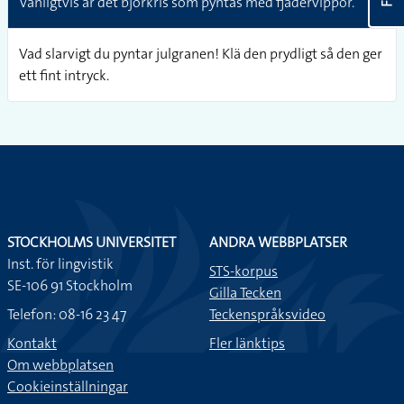
Vanligtvis är det björkris som pyntas med fjädervippor.
Vad slarvigt du pyntar julgranen! Klä den prydligt så den ger
ett fint intryck.
STOCKHOLMS UNIVERSITET
ANDRA WEBBPLATSER
Inst. för lingvistik
STS-korpus
SE-106 91 Stockholm
Gilla Tecken
Telefon: 08-16 23 47
Teckenspråksvideo
Kontakt
Fler länktips
Om webbplatsen
Cookieinställningar