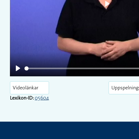
Play
Play
Videolänkar
Uppspelning
Lexikon-ID:
05604