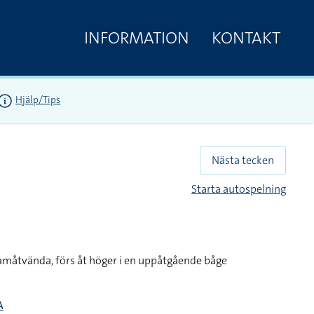
INFORMATION
KONTAKT
Hjälp/Tips
Nästa tecken
Starta autospelning
amåtvända, förs åt höger i en uppåtgående båge
A