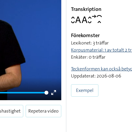
Transkription
􌤵􌤷􌤤􌤤􌤵􌤷􌥣􌥯􌥿
Förekomster
Lexikonet: 3 träffar
Korpusmaterial: 1 av totalt 2 tr
Enkäter: 0 träffar
Teckenformen kan också bety
Uppdaterat: 2026-08-06
Exempel
Enter
fullscreen
shastighet
Repetera video