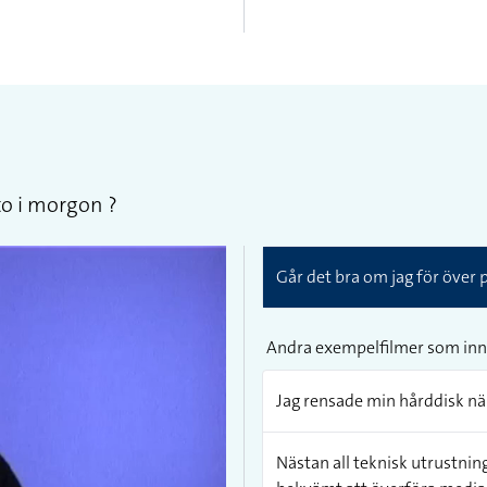
to i morgon ?
Går det bra om jag för över p
Andra exempelfilmer som inn
Jag rensade min hårddisk när 
Nästan all teknisk utrustning