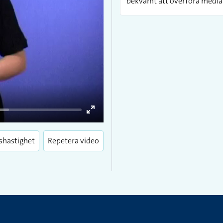
bekvämt att överföra media 
Enter
fullscreen
shastighet
Repetera video