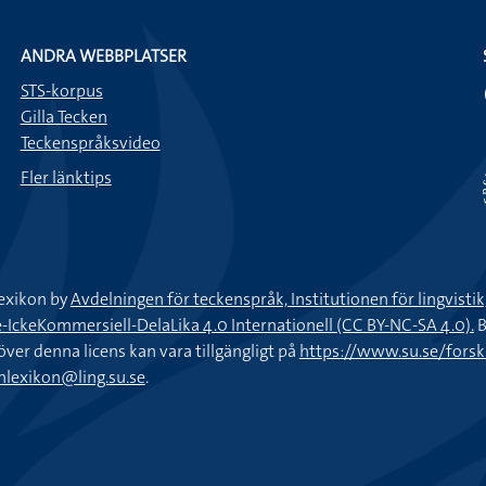
ANDRA WEBBPLATSER
STS-korpus
Gilla Tecken
Teckenspråksvideo
Fler länktips
exikon by
Avdelningen för teckenspråk, Institutionen för lingvisti
keKommersiell-DelaLika 4.0 Internationell (CC BY-NC-SA 4.0).
B
töver denna licens kan vara tillgängligt på
https://www.su.se/fors
nlexikon@ling.su.se
.