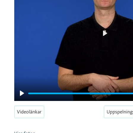
Play
Play
Videolänkar
Uppspelning