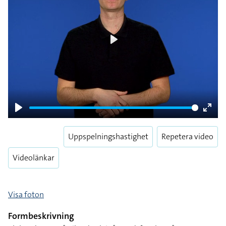
Play
Play
Enter
fulls
Uppspelningshastighet
Repetera video
Videolänkar
Visa foton
Formbeskrivning