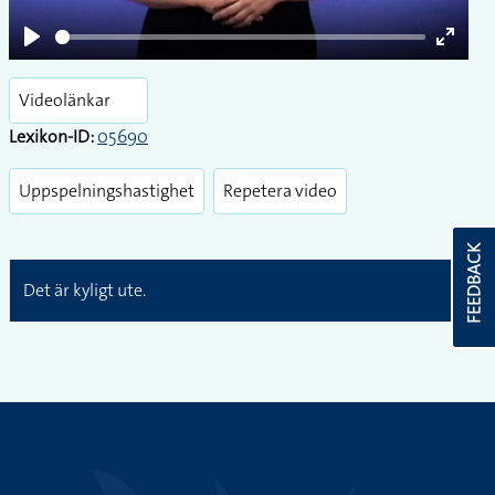
Play
Enter
fullsc
Videolänkar
Lexikon-ID:
05690
Uppspelningshastighet
Repetera video
FEEDBACK
Det är kyligt ute.