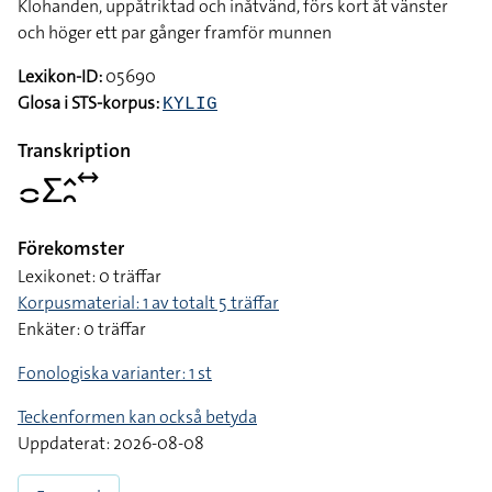
Klohanden, uppåtriktad och inåtvänd, förs kort åt vänster
och höger ett par gånger framför munnen
Lexikon-ID:
05690
Glosa i STS-korpus:
KYLIG
Transkription
􌤌􌤥􌤵􌥘􌥤
Förekomster
Lexikonet: 0 träffar
Korpusmaterial: 1 av totalt 5 träffar
Enkäter: 0 träffar
Fonologiska varianter: 1 st
Teckenformen kan också betyda
Uppdaterat: 2026-08-08