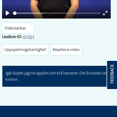
Play
Enter
fullsc
Videolänkar
Lexikon-ID:
05703
Uppspelningshastighet
Repetera video
FEEDBACK
Igår köpte jag tre äpplen och två bananer. Det kostade sex
kronor.