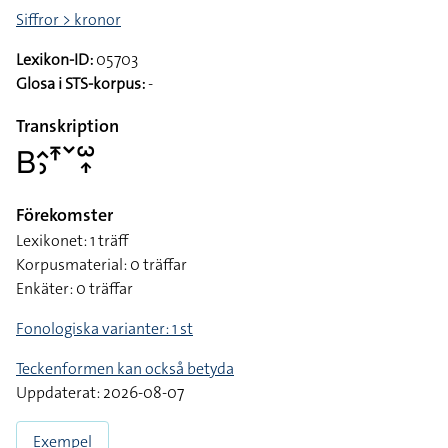
Siffror > kronor
Lexikon-ID:
05703
Glosa i STS-korpus:
-
Transkription
􌤧􌤵􌤶􌥵􌥧􌥱􌥾
Förekomster
Lexikonet: 1 träff
Korpusmaterial: 0 träffar
Enkäter: 0 träffar
Fonologiska varianter: 1 st
Teckenformen kan också betyda
Uppdaterat: 2026-08-07
Exempel