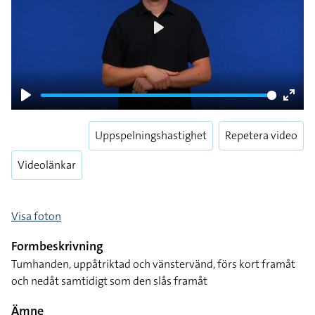
Play
Play
Enter
fulls
Uppspelningshastighet
Repetera video
Videolänkar
Visa foton
Formbeskrivning
Tumhanden, uppåtriktad och vänstervänd, förs kort framåt
och nedåt samtidigt som den slås framåt
Ämne