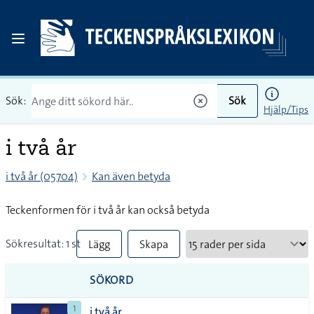
Sök:
Sök
Hjälp/Tips
i två år
i två år (05704)
Kan även betyda
Teckenformen för i två år kan också betyda
Sökresultat: 1 st
Lägg
Skapa
till
PDF
SÖKORD
alla i
1
i två år