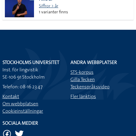
lista
Siffror > år
1 varianter finns
STOCKHOLMS UNIVERSITET
ANDRA WEBBPLATSER
Inst. för lingvistik
STS-korpus
SE-106 91 Stockholm
Gilla Tecken
Telefon: 08-16 23 47
Teckenspråksvideo
Kontakt
Fler länktips
Om webbplatsen
Cookieinställningar
SOCIALA MEDIER