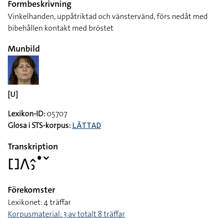
Formbeskrivning
Vinkelhanden, uppåtriktad och vänstervänd, förs nedåt med
bibehållen kontakt med bröstet
Munbild
[U]
Lexikon-ID:
05707
Glosa i STS-korpus:
LÄTTAD
Transkription
􌤓􌤣􌤵􌤶􌤟􌥧
Förekomster
Lexikonet: 4 träffar
Korpusmaterial: 3 av totalt 8 träffar