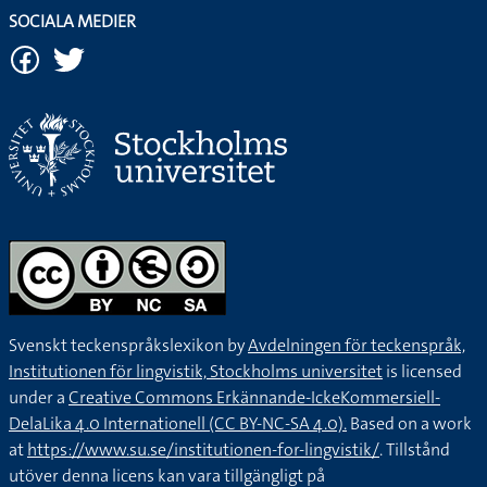
SOCIALA MEDIER
Svenskt teckenspråkslexikon by
Avdelningen för teckenspråk,
Institutionen för lingvistik, Stockholms universitet
is licensed
under a
Creative Commons Erkännande-IckeKommersiell-
DelaLika 4.0 Internationell (CC BY-NC-SA 4.0).
Based on a work
at
https://www.su.se/institutionen-for-lingvistik/
. Tillstånd
utöver denna licens kan vara tillgängligt på