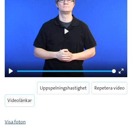
Play
Play
Enter
fulls
Uppspelningshastighet
Repetera video
Videolänkar
Visa foton