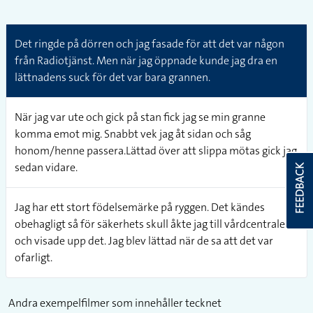
Det ringde på dörren och jag fasade för att det var någon
från Radiotjänst. Men när jag öppnade kunde jag dra en
lättnadens suck för det var bara grannen.
När jag var ute och gick på stan fick jag se min granne
komma emot mig. Snabbt vek jag åt sidan och såg
honom/henne passera.Lättad över att slippa mötas gick jag
sedan vidare.
FEEDBACK
Jag har ett stort födelsemärke på ryggen. Det kändes
obehagligt så för säkerhets skull åkte jag till vårdcentralen
och visade upp det. Jag blev lättad när de sa att det var
ofarligt.
Andra exempelfilmer som innehåller tecknet