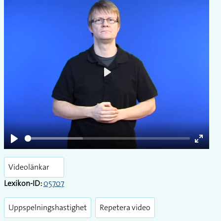
Play
Play
Enter
fullsc
Videolänkar
Lexikon-ID:
05707
Uppspelningshastighet
Repetera video