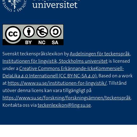
Svenskt teckenspråkslexikon by
Avdelningen för teckenspråk,
Institutionen för lingvistik, Stockholms universitet
is licensed
under a
Creative Commons Erkännande-IckeKommersiell-
DelaLika 4.0 Internationell (CC BY-NC-SA 4.0).
Based on a work
at
https://www.su.se/institutionen-for-lingvistik/
. Tillstånd
utöver denna licens kan vara tillgängligt på
https://www.su.se/forskning/forskningsämnen/teckenspråk
.
Kontakta oss via
teckenlexikon@ling.su.se
.