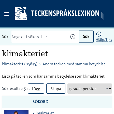
Sök:
Sök
Hjälp/Tips
klimakteriet
klimakteriet (05835)
Andra tecken med samma betydelse
Lista på tecken som har samma betydelse som klimakteriet
Sökresultat: 5 st
Lägg
Skapa
till
PDF
SÖKORD
alla i
klimakteriet