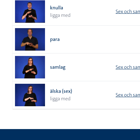
knulla
Sex och sa
ligga med
para
samlag
Sex och sa
älska (sex)
Sex och sa
ligga med