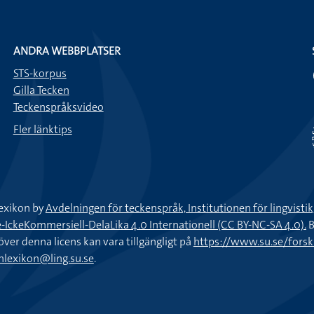
ANDRA WEBBPLATSER
STS-korpus
Gilla Tecken
Teckenspråksvideo
Fler länktips
exikon by
Avdelningen för teckenspråk, Institutionen för lingvisti
keKommersiell-DelaLika 4.0 Internationell (CC BY-NC-SA 4.0).
B
töver denna licens kan vara tillgängligt på
https://www.su.se/fors
nlexikon@ling.su.se
.