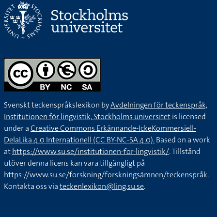
Svenskt teckenspråkslexikon by
Avdelningen för teckenspråk,
Institutionen för lingvistik, Stockholms universitet
is licensed
under a
Creative Commons Erkännande-IckeKommersiell-
DelaLika 4.0 Internationell (CC BY-NC-SA 4.0).
Based on a work
at
https://www.su.se/institutionen-for-lingvistik/
. Tillstånd
utöver denna licens kan vara tillgängligt på
https://www.su.se/forskning/forskningsämnen/teckenspråk
.
Kontakta oss via
teckenlexikon@ling.su.se
.