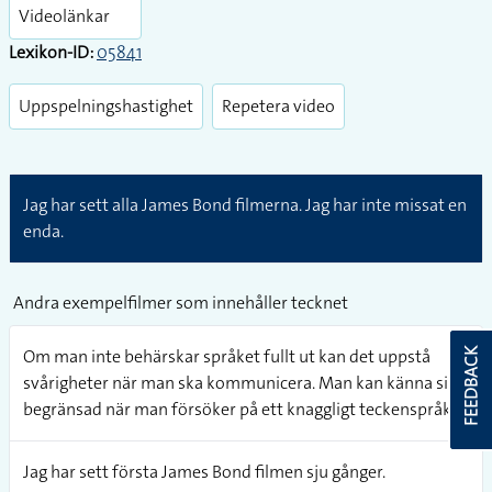
fullsc
Videolänkar
Lexikon-ID:
05841
Uppspelningshastighet
Repetera video
Jag har sett alla James Bond filmerna. Jag har inte missat en
enda.
Andra exempelfilmer som innehåller tecknet
Om man inte behärskar språket fullt ut kan det uppstå
FEEDBACK
svårigheter när man ska kommunicera. Man kan känna sig
begränsad när man försöker på ett knaggligt teckenspråk.
Jag har sett första James Bond filmen sju gånger.