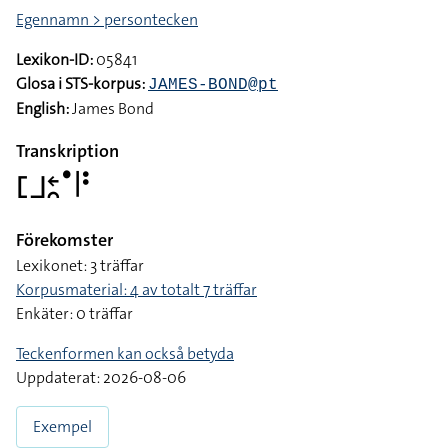
Egennamn > persontecken
Lexikon-ID:
05841
Glosa i STS-korpus:
JAMES-BOND@pt
English:
James Bond
Transkription
􌤕􌤨􌥓􌥘􌤟􌥼􌥻
Förekomster
Lexikonet: 3 träffar
Korpusmaterial: 4 av totalt 7 träffar
Enkäter: 0 träffar
Teckenformen kan också betyda
Uppdaterat: 2026-08-06
Exempel