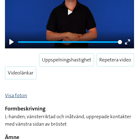
Play
Play
Enter
fulls
Uppspelningshastighet
Repetera video
Videolänkar
Visa foton
Formbeskrivning
L-handen, vänsterriktad och inåtvänd, upprepade kontakter
med vänstra sidan av bröstet
Ämne