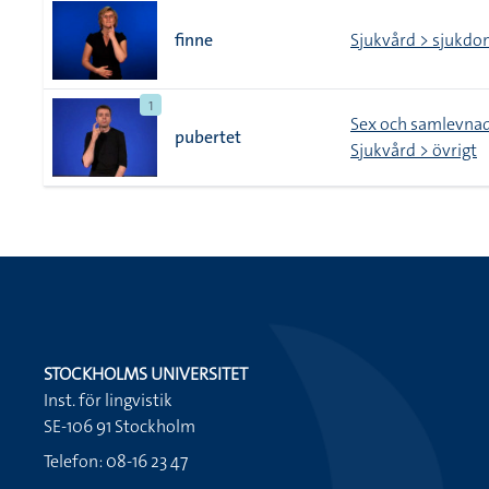
finne
Sjukvård > sjukdo
1
Sex och samlevna
pubertet
Sjukvård > övrigt
STOCKHOLMS UNIVERSITET
Inst. för lingvistik
SE-106 91 Stockholm
Telefon: 08-16 23 47