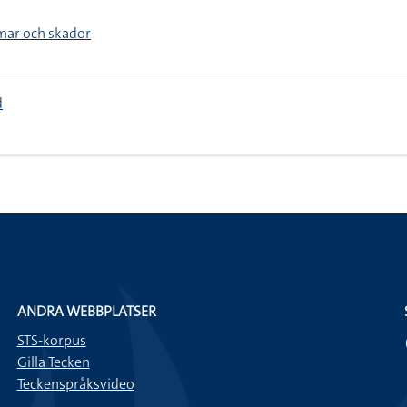
mar och skador
d
ANDRA WEBBPLATSER
STS-korpus
Gilla Tecken
Teckenspråksvideo