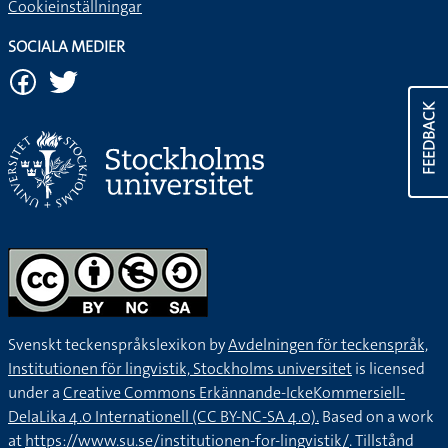
Cookieinställningar
SOCIALA MEDIER
FEEDBACK
Svenskt teckenspråkslexikon by
Avdelningen för teckenspråk,
Institutionen för lingvistik, Stockholms universitet
is licensed
under a
Creative Commons Erkännande-IckeKommersiell-
DelaLika 4.0 Internationell (CC BY-NC-SA 4.0).
Based on a work
at
https://www.su.se/institutionen-for-lingvistik/
. Tillstånd