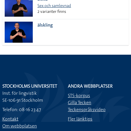
lista
Sex och samlevnad
2 varianter finns
älskling
STOCKHOLMS UNIVERSITET
ANDRA WEBBPLATSER
Inst. för lingvistik
STS-korpus
SE-106 91 Stockholm
Gilla Tecken
Telefon: 08-16 23 47
Teckenspråksvideo
Kontakt
Fler länktips
Om webbplatsen