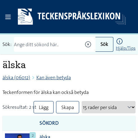
Sök:
Sök
Hjälp/Tips
älska
älska (06012)
Kan även betyda
Teckenformen för älska kan också betyda
Sökresultat: 2 st
Lägg
Skapa
till
PDF
SÖKORD
alla i
2
älska