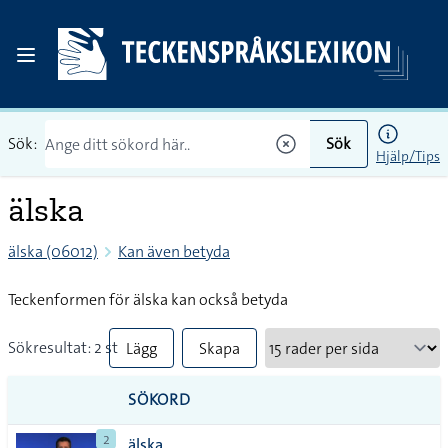
Sök:
Sök
Hjälp/Tips
älska
älska (06012)
Kan även betyda
Teckenformen för älska kan också betyda
Sökresultat: 2 st
Lägg
Skapa
till
PDF
SÖKORD
alla i
2
älska