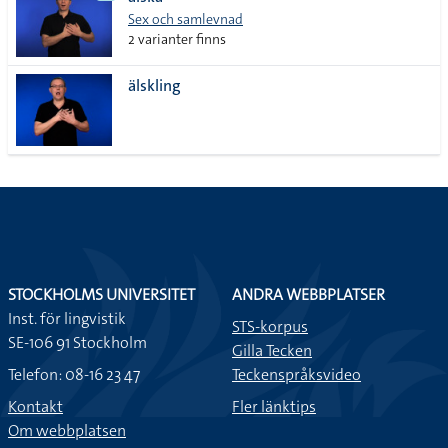
lista
Sex och samlevnad
2 varianter finns
älskling
STOCKHOLMS UNIVERSITET
ANDRA WEBBPLATSER
Inst. för lingvistik
STS-korpus
SE-106 91 Stockholm
Gilla Tecken
Telefon: 08-16 23 47
Teckenspråksvideo
Kontakt
Fler länktips
Om webbplatsen