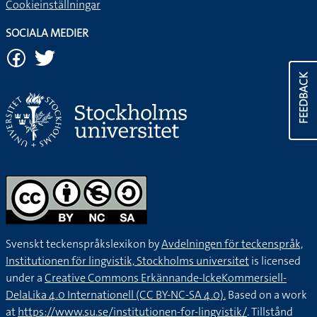
Cookieinställningar
SOCIALA MEDIER
FEEDBACK
Svenskt teckenspråkslexikon by
Avdelningen för teckenspråk,
Institutionen för lingvistik, Stockholms universitet
is licensed
under a
Creative Commons Erkännande-IckeKommersiell-
DelaLika 4.0 Internationell (CC BY-NC-SA 4.0).
Based on a work
at
https://www.su.se/institutionen-for-lingvistik/
. Tillstånd