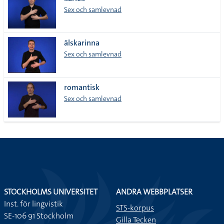
lista
Sex och samlevnad
älskarinna
Sex och samlevnad
romantisk
Sex och samlevnad
STOCKHOLMS UNIVERSITET
ANDRA WEBBPLATSER
Inst. för lingvistik
STS-korpus
SE-106 91 Stockholm
Gilla Tecken