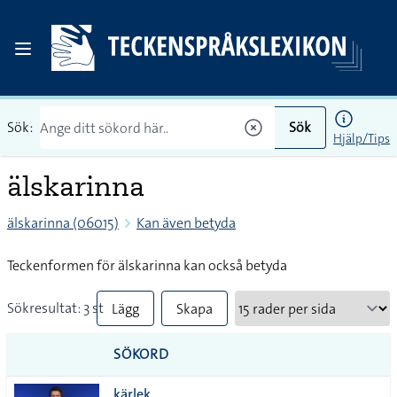
Sök:
Sök
Hjälp/Tips
älskarinna
älskarinna (06015)
Kan även betyda
Teckenformen för älskarinna kan också betyda
Sökresultat: 3 st
Lägg
Skapa
till
PDF
SÖKORD
alla i
kärlek