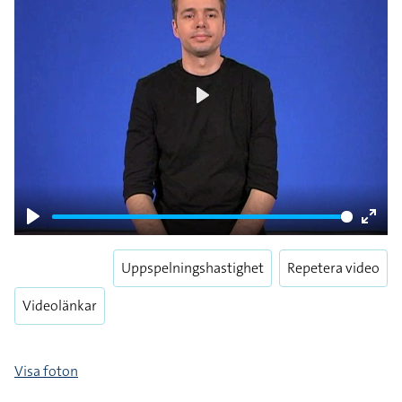
Play
Play
Enter
fulls
Uppspelningshastighet
Repetera video
Videolänkar
Visa foton