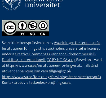
Svenskt teckenspråkslexikon by
Avdelningen för teckenspråk,
Institutionen för lingvistik, Stockholms universitet
is licensed
under a
Creative Commons Erkännande-IckeKommersiell-
DelaLika 4.0 Internationell (CC BY-NC-SA 4.0).
Based on a work
at
https://www.su.se/institutionen-for-lingvistik/
. Tillstånd
utöver denna licens kan vara tillgängligt på
https://www.su.se/forskning/forskningsämnen/teckenspråk
.
Kontakta oss via
teckenlexikon@ling.su.se
.