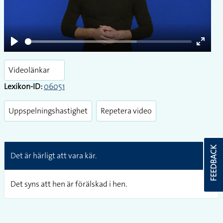
Play
Play
Enter
fullsc
Videolänkar
Lexikon-ID:
06051
Uppspelningshastighet
Repetera video
FEEDBACK
Det är härligt att vara kär.
Det syns att hen är förälskad i hen.