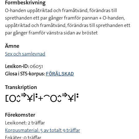
Formbeskrivning
O-handen uppåtriktad och framåtvänd, förändras till
sprethanden ett par gånger framför pannan + O-handen,
uppåtriktad och framåtvänd, förändras till sprethanden ett
par gånger framför vänstra sidan av bröstet
Ämne
Sex och samlevnad
Lexikon-ID:
06051
Glosa i STS-korpus:
FÖRÄLSKAD
Transkription
􌤕􌥆􌤵􌤷􌦆􌥃􌥼􌥻􌦩􌤃􌥆􌤵􌤷􌦆􌥃􌥼􌥻
Förekomster
Lexikonet: 2 träffar
Korpusmaterial: 5 av totalt 9 träffar
Enkäter: 0 träffar