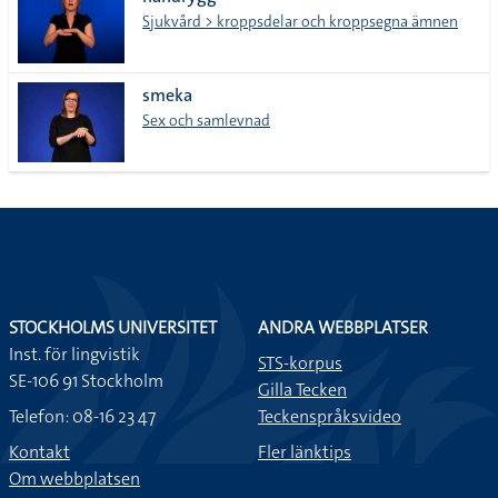
lista
Sjukvård > kroppsdelar och kroppsegna ämnen
smeka
Sex och samlevnad
STOCKHOLMS UNIVERSITET
ANDRA WEBBPLATSER
Inst. för lingvistik
STS-korpus
SE-106 91 Stockholm
Gilla Tecken
Telefon: 08-16 23 47
Teckenspråksvideo
Kontakt
Fler länktips
Om webbplatsen