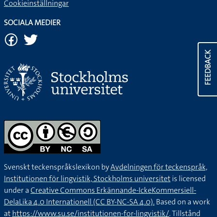
Cookieinställningar
SOCIALA MEDIER
FEEDBACK
Svenskt teckenspråkslexikon by
Avdelningen för teckenspråk,
Institutionen för lingvistik, Stockholms universitet
is licensed
under a
Creative Commons Erkännande-IckeKommersiell-
DelaLika 4.0 Internationell (CC BY-NC-SA 4.0).
Based on a work
at
https://www.su.se/institutionen-for-lingvistik/
. Tillstånd