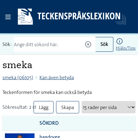
Sök:
Sök
Hjälp/Tips
smeka
smeka (06105)
Kan även betyda
Teckenformen för smeka kan också betyda
Sökresultat: 2 st
Lägg
Skapa
till
PDF
SÖKORD
alla i
handrygg