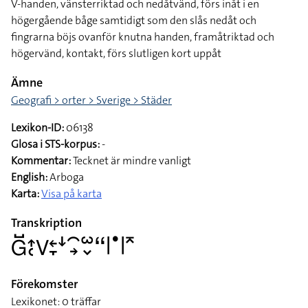
V-handen, vänsterriktad och nedåtvänd, förs inåt i en
högergående båge samtidigt som den slås nedåt och
fingrarna böjs ovanför knutna handen, framåtriktad och
högervänd, kontakt, förs slutligen kort uppåt
Ämne
Geografi > orter > Sverige > Städer
Lexikon-ID:
06138
Glosa i STS-korpus:
-
Kommentar:
Tecknet är mindre vanligt
English:
Arboga
Karta:
Visa på karta
Transkription
􌤦􌤹􌤴􌥗􌤭􌥓􌥙􌦄􌥯􌥽􌥱􌦀􌦨􌥼􌤟􌥼􌥷
Förekomster
Lexikonet: 0 träffar