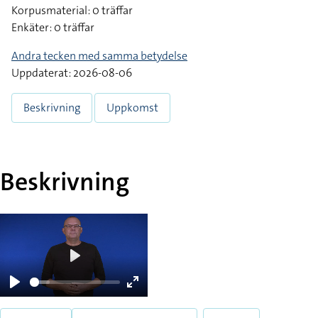
Korpusmaterial: 0 träffar
Enkäter: 0 träffar
Andra tecken med samma betydelse
Uppdaterat: 2026-08-06
Beskrivning
Uppkomst
Beskrivning
Play
Play
Enter
fullscreen