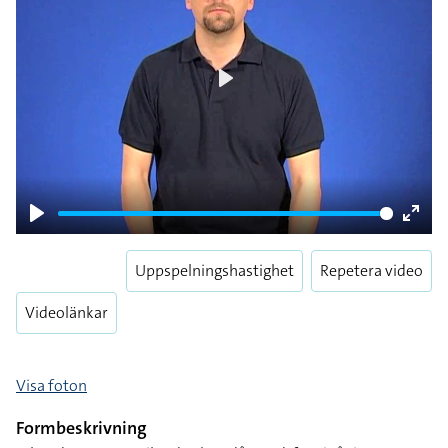
Play
Play
Enter
fulls
Uppspelningshastighet
Repetera video
Videolänkar
Visa foton
Formbeskrivning