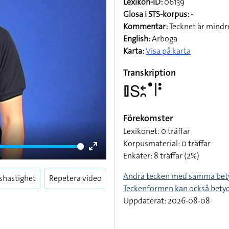
Lexikon-ID:
06139
Glosa i STS-korpus:
-
Kommentar:
Tecknet är mindre
English:
Arboga
Karta:
Visa på karta
Transkription
􌤞􌥅􌥓􌥘􌤟􌥼􌥻
Förekomster
Lexikonet: 0 träffar
Korpusmaterial: 0 träffar
Enkäter: 8 träffar (2%)
Enter
fullscreen
Andra tecken med samma bet
shastighet
Repetera video
Teckenformen kan också bety
Uppdaterat: 2026-08-08