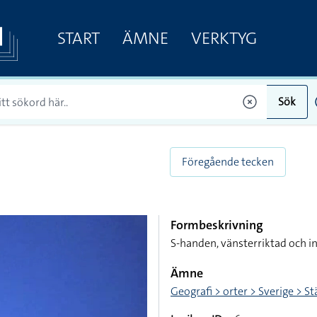
START
ÄMNE
VERKTYG
Sök
Föregående tecken
Formbeskrivning
S-handen, vänsterriktad och 
Ämne
Geografi > orter > Sverige > S