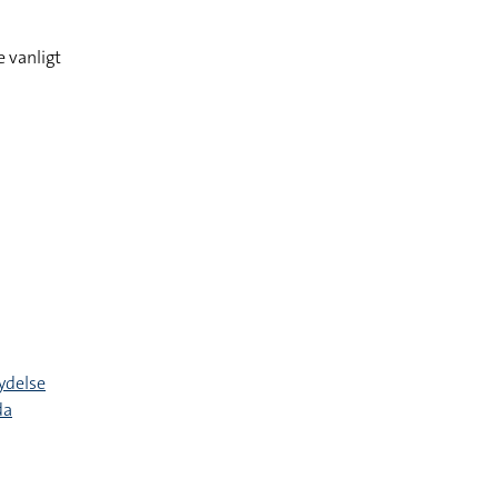
 vanligt
ydelse
da