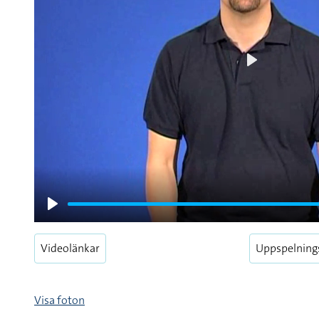
Play
Play
Videolänkar
Uppspelning
Visa foton