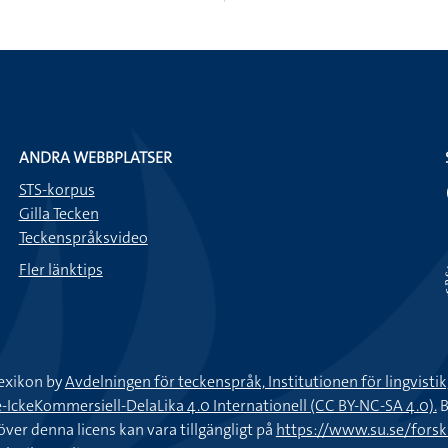
ANDRA WEBBPLATSER
STS-korpus
Gilla Tecken
Teckenspråksvideo
Fler länktips
exikon by
Avdelningen för teckenspråk, Institutionen för lingvisti
keKommersiell-DelaLika 4.0 Internationell (CC BY-NC-SA 4.0).
B
töver denna licens kan vara tillgängligt på
https://www.su.se/fors