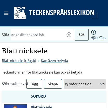
Sök:
Sök
Hjälp/Tips
Blattnicksele
Blattnicksele (06156)
Kan även betyda
Teckenformen för Blattnicksele kan också betyda
Sökresultat: 2 st
Lägg
Skapa
till
PDF
SÖKORD
alla i
Blattnicksele