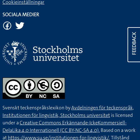
Cookieinställningar
SOCIALA MEDIER
FEEDBACK
Svenskt teckenspråkslexikon by
Avdelningen för teckenspråk,
Institutionen för lingvistik, Stockholms universitet
is licensed
under a
Creative Commons Erkännande-IckeKommersiell-
DelaLika 4.0 Internationell (CC BY-NC-SA 4.0).
Based on a work
at
https://www.su.se/institutionen-for-lingvistik/
. Tillstånd