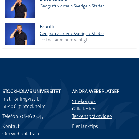
lista
Geografi > orter > Sverige > Städer
Brunflo
Geografi > orter > Sverige > Städer
Tecknet är mindre vanligt
STOCKHOLMS UNIVERSITET
ANDRA WEBBPLATSER
Inst. för lingvistik
STS-korpus
SE-106 91 Stockholm
Gilla Tecken
Telefon: 08-16 23 47
Teckenspråksvideo
Kontakt
Fler länktips
Om webbplatsen