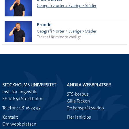
lista
Geografi > orter > Sverige > Städer
Brunflo
Geografi > orter > Sverige > Städer
Tecknet är mindre vanligt
STOCKHOLMS UNIVERSITET
ANDRA WEBBPLATSER
Inst. för lingvistik
STS-korpus
SE-106 91 Stockholm
Gilla Tecken
Telefon: 08-16 23 47
Teckenspråksvideo
Kontakt
Fler länktips
Om webbplatsen