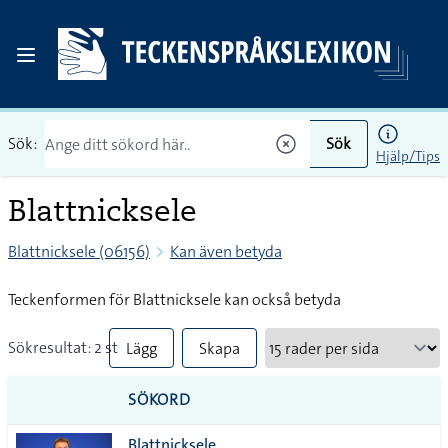
Sök:
Sök
Hjälp/Tips
Blattnicksele
Blattnicksele (06156)
Kan även betyda
Teckenformen för Blattnicksele kan också betyda
Sökresultat: 2 st
Lägg
Skapa
till
PDF
SÖKORD
alla i
Blattnicksele