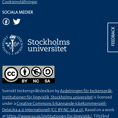
Cookieinställningar
SOCIALA MEDIER
FEEDBACK
Svenskt teckenspråkslexikon by
Avdelningen för teckenspråk,
Institutionen för lingvistik, Stockholms universitet
is licensed
under a
Creative Commons Erkännande-IckeKommersiell-
DelaLika 4.0 Internationell (CC BY-NC-SA 4.0).
Based on a work
at
https://www.su.se/institutionen-for-lingvistik/
. Tillstånd