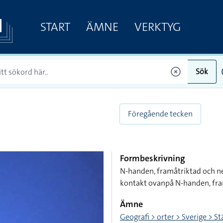
START
ÄMNE
VERKTYG
Sök
Föregående tecken
Formbeskrivning
N-handen, framåtriktad och ne
kontakt ovanpå N-handen, fr
Ämne
Geografi > orter > Sverige > S