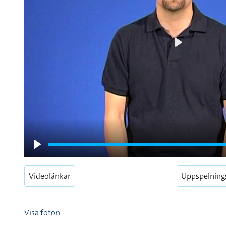
Play
Play
Videolänkar
Uppspelning
Visa foton