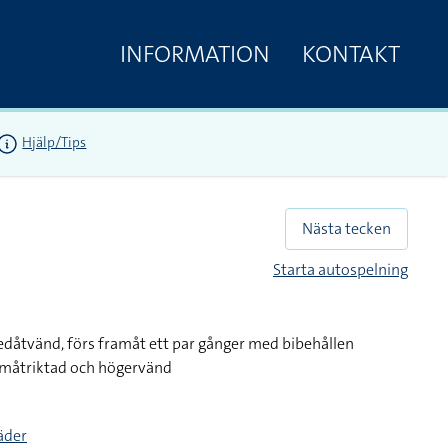
INFORMATION
KONTAKT
Hjälp/Tips
Nästa tecken
Starta autospelning
dåtvänd, förs framåt ett par gånger med bibehållen
amåtriktad och högervänd
täder