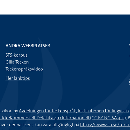
ANDRA WEBBPLATSER
STS-korpus
Gilla Tecken
Teckenspråksvideo
Fler länktips
exikon by
Avdelningen för teckenspråk, Institutionen för lingvisti
keKommersiell-DelaLika 4.0 Internationell (CC BY-NC-SA 4.0).
B
töver denna licens kan vara tillgängligt på
https://www.su.se/fors