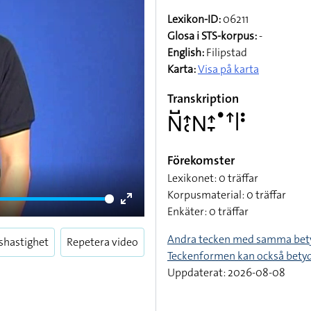
Lexikon-ID:
06211
Glosa i STS-korpus:
-
English:
Filipstad
Karta:
Visa på karta
Transkription
􌥌􌤹􌤴􌥗􌥌􌤴􌥙􌤟􌦃􌥼􌥻
Förekomster
Lexikonet: 0 träffar
Korpusmaterial: 0 träffar
Enkäter: 0 träffar
Enter
fullscreen
Andra tecken med samma bet
shastighet
Repetera video
Teckenformen kan också bety
Uppdaterat: 2026-08-08