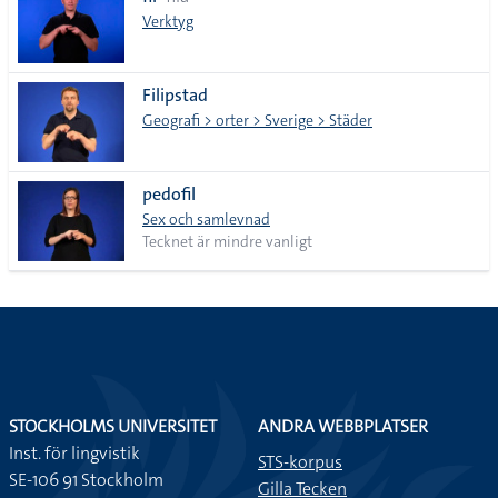
lista
Verktyg
Filipstad
Geografi > orter > Sverige > Städer
pedofil
Sex och samlevnad
Tecknet är mindre vanligt
STOCKHOLMS UNIVERSITET
ANDRA WEBBPLATSER
Inst. för lingvistik
STS-korpus
SE-106 91 Stockholm
Gilla Tecken