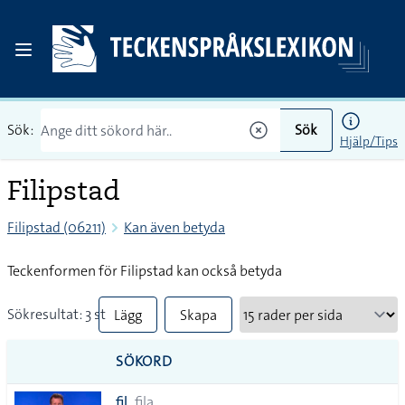
Sök:
Sök
Hjälp/Tips
Filipstad
Filipstad (06211)
Kan även betyda
Teckenformen för Filipstad kan också betyda
Sökresultat: 3 st
Lägg
Skapa
till
PDF
SÖKORD
alla i
fil
fila