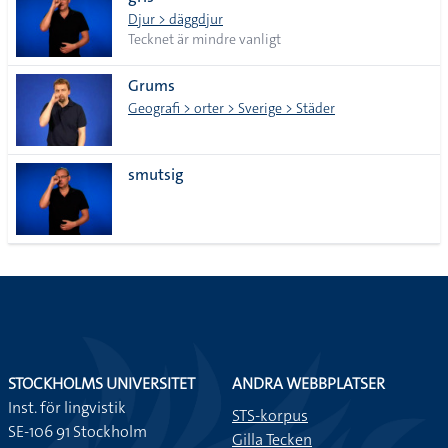
lista
Djur > däggdjur
Tecknet är mindre vanligt
Grums
Geografi > orter > Sverige > Städer
smutsig
STOCKHOLMS UNIVERSITET
ANDRA WEBBPLATSER
Inst. för lingvistik
STS-korpus
SE-106 91 Stockholm
Gilla Tecken