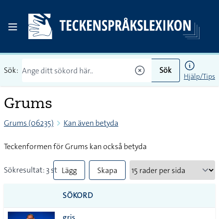
Sök:
Sök
Hjälp/Tips
Grums
Grums (06235)
Kan även betyda
Teckenformen för Grums kan också betyda
Sökresultat: 3 st
Lägg
Skapa
till
PDF
SÖKORD
alla i
gris