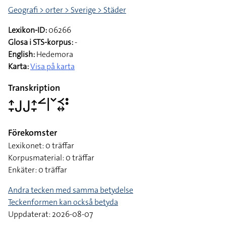
Geografi > orter > Sverige > Städer
Lexikon-ID:
06266
Glosa i STS-korpus:
-
English:
Hedemora
Karta:
Visa på karta
Transkription
􌤴􌥙􌤢􌤢􌤴􌥙􌥮􌥼􌥧􌥹􌦉􌥻
Förekomster
Lexikonet: 0 träffar
Korpusmaterial: 0 träffar
Enkäter: 0 träffar
Andra tecken med samma betydelse
Teckenformen kan också betyda
Uppdaterat: 2026-08-07