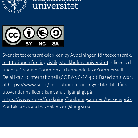
Svenskt teckenspråkslexikon by
Avdelningen för teckenspråk,
Institutionen för lingvistik, Stockholms universitet
is licensed
under a
Creative Commons Erkännande-IckeKommersiell-
DelaLika 4.0 Internationell (CC BY-NC-SA 4.0).
Based on a work
at
https://www.su.se/institutionen-for-lingvistik/
. Tillstånd
utöver denna licens kan vara tillgängligt på
https://www.su.se/forskning/forskningsämnen/teckenspråk
.
Kontakta oss via
teckenlexikon@ling.su.se
.