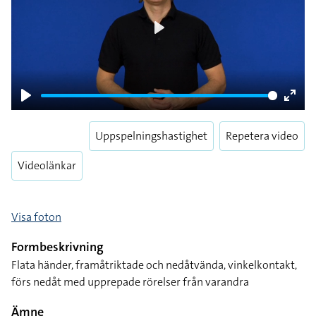
Play
Play
Enter
fulls
Uppspelningshastighet
Repetera video
Videolänkar
Visa foton
Formbeskrivning
Flata händer, framåtriktade och nedåtvända, vinkelkontakt,
förs nedåt med upprepade rörelser från varandra
Ämne