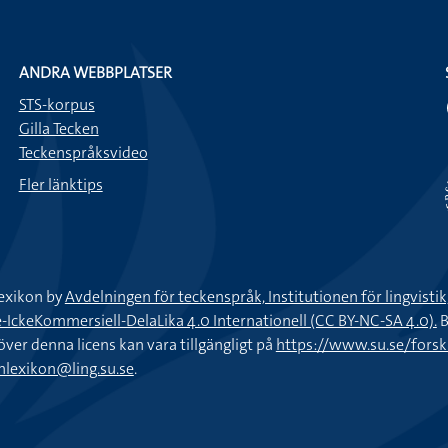
ANDRA WEBBPLATSER
STS-korpus
Gilla Tecken
Teckenspråksvideo
Fler länktips
exikon by
Avdelningen för teckenspråk, Institutionen för lingvisti
keKommersiell-DelaLika 4.0 Internationell (CC BY-NC-SA 4.0).
B
töver denna licens kan vara tillgängligt på
https://www.su.se/fors
nlexikon@ling.su.se
.