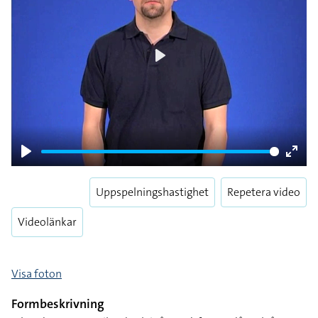
Play
Play
Enter
fulls
Uppspelningshastighet
Repetera video
Videolänkar
Visa foton
Formbeskrivning