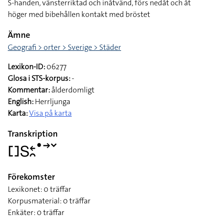
S-handen, vänsterriktad och inåtvänd, förs nedåt och åt
höger med bibehållen kontakt med bröstet
Ämne
Geografi > orter > Sverige > Städer
Lexikon-ID:
06277
Glosa i STS-korpus:
-
Kommentar:
ålderdomligt
English:
Herrljunga
Karta:
Visa på karta
Transkription
􌤓􌥅􌥓􌥘􌤟􌥣􌥧
Förekomster
Lexikonet: 0 träffar
Korpusmaterial: 0 träffar
Enkäter: 0 träffar