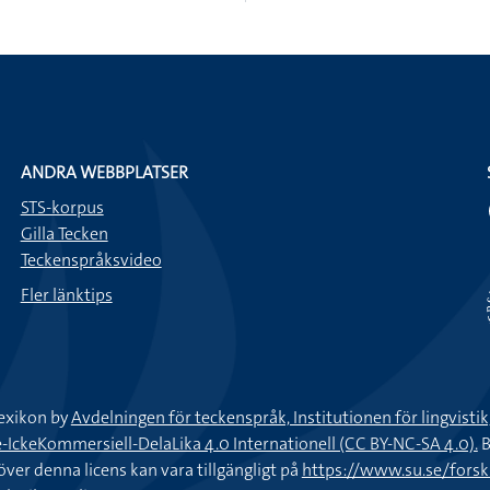
ANDRA WEBBPLATSER
STS-korpus
Gilla Tecken
Teckenspråksvideo
Fler länktips
exikon by
Avdelningen för teckenspråk, Institutionen för lingvisti
keKommersiell-DelaLika 4.0 Internationell (CC BY-NC-SA 4.0).
B
töver denna licens kan vara tillgängligt på
https://www.su.se/fors