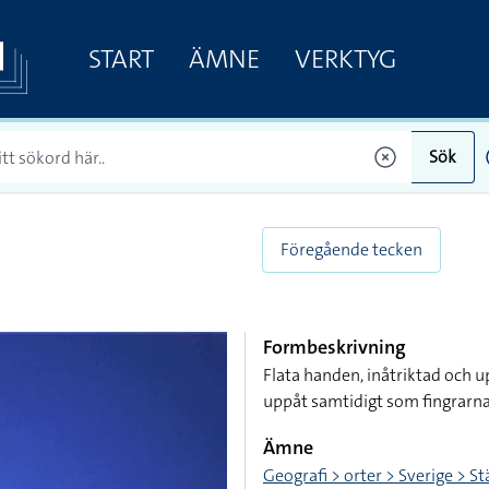
START
ÄMNE
VERKTYG
Sök
Föregående tecken
Formbeskrivning
Flata handen, inåtriktad och 
uppåt samtidigt som fingrarna 
Ämne
Geografi > orter > Sverige > S