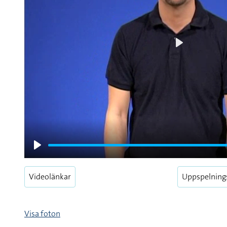
Play
Play
Videolänkar
Uppspelning
Visa foton