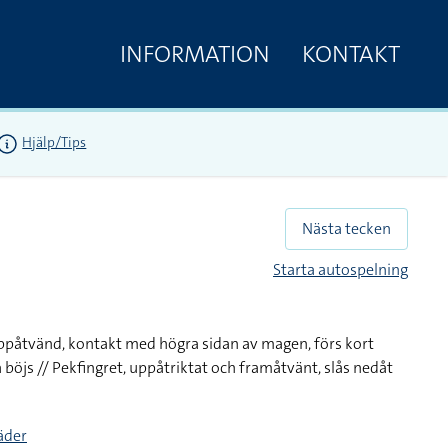
INFORMATION
KONTAKT
Hjälp/Tips
Nästa tecken
Starta autospelning
uppåtvänd, kontakt med högra sidan av magen, förs kort
böjs // Pekfingret, uppåtriktat och framåtvänt, slås nedåt
täder