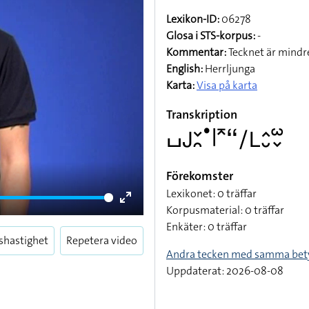
Lexikon-ID:
06278
Glosa i STS-korpus:
-
Kommentar:
Tecknet är mindre
English:
Herrljunga
Karta:
Visa på karta
Transkription
􌤖􌤢􌥖􌥘􌤟􌥼􌥷􌦨􌥠􌥈􌤵􌤷􌥱􌦀
Förekomster
Lexikonet: 0 träffar
Korpusmaterial: 0 träffar
Enter
Enkäter: 0 träffar
fullscreen
shastighet
Repetera video
Andra tecken med samma bet
Uppdaterat: 2026-08-08