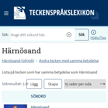
Sök:
Sök
Hjälp/Tips
Härnösand
Härnösand (06306)
Andra tecken med samma betydelse
Lista på tecken som har samma betydelse som Härnösand
Sökresultat: 5 st
Lägg
Skapa
till
PDF
SÖKORD
alla i
Härnösand