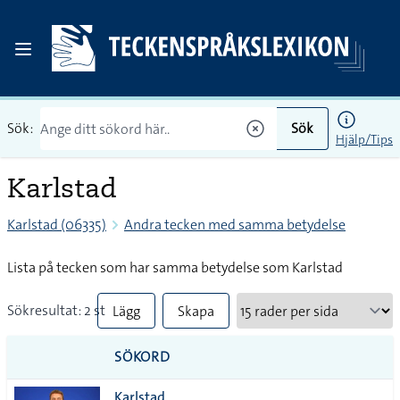
Sök:
Sök
Hjälp/Tips
Karlstad
Karlstad (06335)
Andra tecken med samma betydelse
Lista på tecken som har samma betydelse som Karlstad
Sökresultat: 2 st
Lägg
Skapa
till
PDF
SÖKORD
alla i
Karlstad