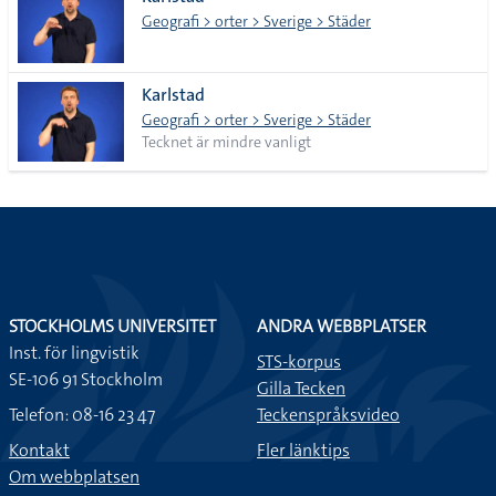
lista
Geografi > orter > Sverige > Städer
Karlstad
Geografi > orter > Sverige > Städer
Tecknet är mindre vanligt
STOCKHOLMS UNIVERSITET
ANDRA WEBBPLATSER
Inst. för lingvistik
STS-korpus
SE-106 91 Stockholm
Gilla Tecken
Telefon: 08-16 23 47
Teckenspråksvideo
Kontakt
Fler länktips
Om webbplatsen