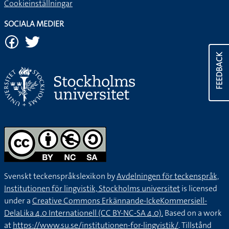
Cookieinställningar
SOCIALA MEDIER
FEEDBACK
Svenskt teckenspråkslexikon by
Avdelningen för teckenspråk,
Institutionen för lingvistik, Stockholms universitet
is licensed
under a
Creative Commons Erkännande-IckeKommersiell-
DelaLika 4.0 Internationell (CC BY-NC-SA 4.0).
Based on a work
at
https://www.su.se/institutionen-for-lingvistik/
. Tillstånd