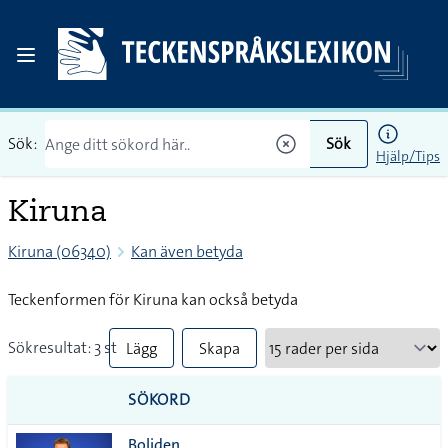
Sök:
Sök
Hjälp/Tips
Kiruna
Kiruna (06340)
Kan även betyda
Teckenformen för Kiruna kan också betyda
Sökresultat: 3 st
Lägg
Skapa
till
PDF
SÖKORD
alla i
Boliden