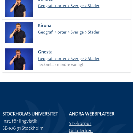
lista
Geografi > orter > Sverige > Städer
Kiruna
Geografi > orter > Sverige > Städer
Gnesta
Geografi > orter > Sverige > Städer
Tecknet är mindre vanligt
STOCKHOLMS UNIVERSITET
ANDRA WEBBPLATSER
Inst. för lingvistik
STS-korpus
SE-106 91 Stockholm
Gilla Tecken