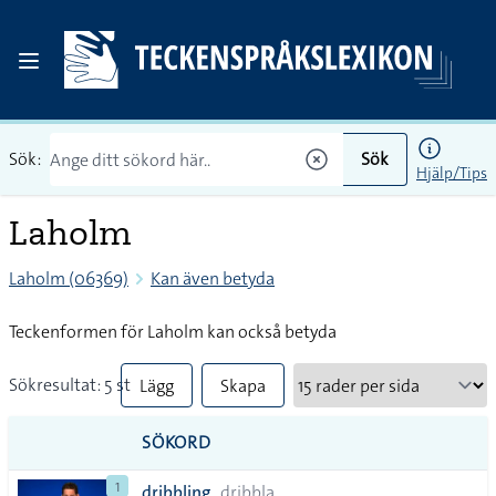
Sök:
Sök
Hjälp/Tips
Laholm
Laholm (06369)
Kan även betyda
Teckenformen för Laholm kan också betyda
Sökresultat: 5 st
Lägg
Skapa
till
PDF
SÖKORD
alla i
1
dribbling
dribbla