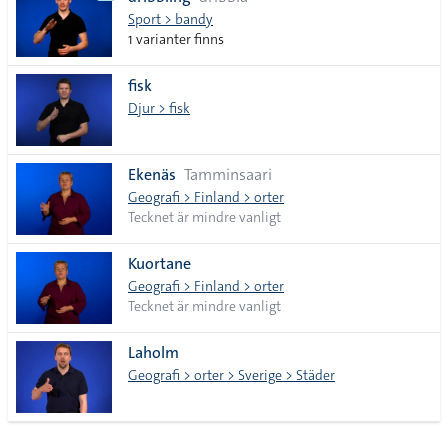
lista
Sport > bandy
1 varianter finns
fisk
Djur > fisk
Ekenäs
Tamminsaari
Geografi > Finland > orter
Tecknet är mindre vanligt
Kuortane
Geografi > Finland > orter
Tecknet är mindre vanligt
Laholm
Geografi > orter > Sverige > Städer