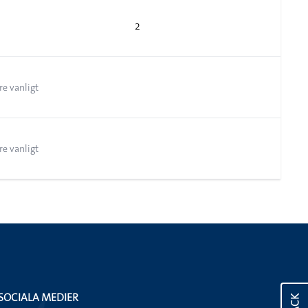
2
re vanligt
re vanligt
SOCIALA MEDIER