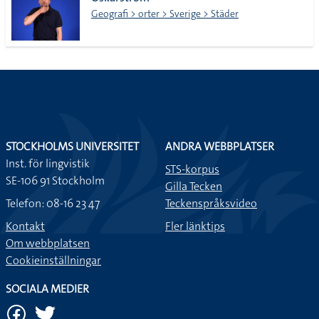
lista
Geografi > orter > Sverige > Städer
STOCKHOLMS UNIVERSITET
ANDRA WEBBPLATSER
Inst. för lingvistik
STS-korpus
SE-106 91 Stockholm
Gilla Tecken
Telefon: 08-16 23 47
Teckenspråksvideo
Kontakt
Fler länktips
Om webbplatsen
Cookieinställningar
SOCIALA MEDIER