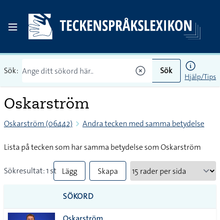
Sök:
Sök
Hjälp/Tips
Oskarström
Oskarström (06442)
Andra tecken med samma betydelse
Lista på tecken som har samma betydelse som Oskarström
Sökresultat: 1 st
Lägg
Skapa
till
PDF
SÖKORD
alla i
Oskarström