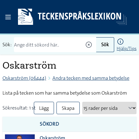
Sök:
Sök
Hjälp/Tips
Oskarström
Oskarström (06444)
Andra tecken med samma betydelse
Lista på tecken som har samma betydelse som Oskarström
Sökresultat: 1 st
Lägg
Skapa
till
PDF
SÖKORD
alla i
Oskarström