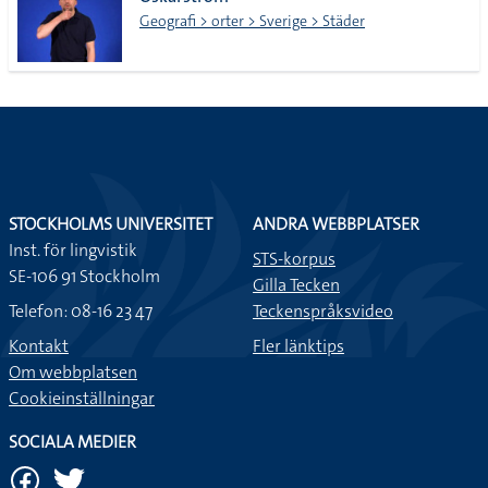
lista
Geografi > orter > Sverige > Städer
STOCKHOLMS UNIVERSITET
ANDRA WEBBPLATSER
Inst. för lingvistik
STS-korpus
SE-106 91 Stockholm
Gilla Tecken
Telefon: 08-16 23 47
Teckenspråksvideo
Kontakt
Fler länktips
Om webbplatsen
Cookieinställningar
SOCIALA MEDIER