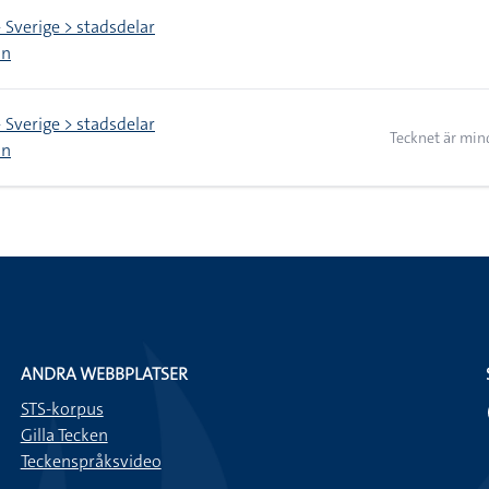
> Sverige > stadsdelar
on
> Sverige > stadsdelar
Tecknet är min
on
ANDRA WEBBPLATSER
STS-korpus
Gilla Tecken
Teckenspråksvideo