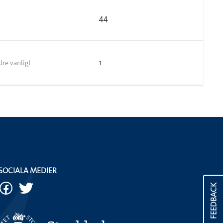
44
1
dre vanligt
SOCIALA MEDIER
FEEDBACK