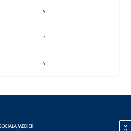
9
2
5
SOCIALA MEDIER