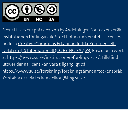
Svenskt teckenspråkslexikon by
Avdelningen för teckenspråk,
Institutionen för lingvistik, Stockholms universitet
is licensed
under a
Creative Commons Erkännande-IckeKommersiell-
DelaLika 4.0 Internationell (CC BY-NC-SA 4.0).
Based on a work
at
https://www.su.se/institutionen-for-lingvistik/
. Tillstånd
utöver denna licens kan vara tillgängligt på
https://www.su.se/forskning/forskningsämnen/teckenspråk
.
Kontakta oss via
teckenlexikon@ling.su.se
.