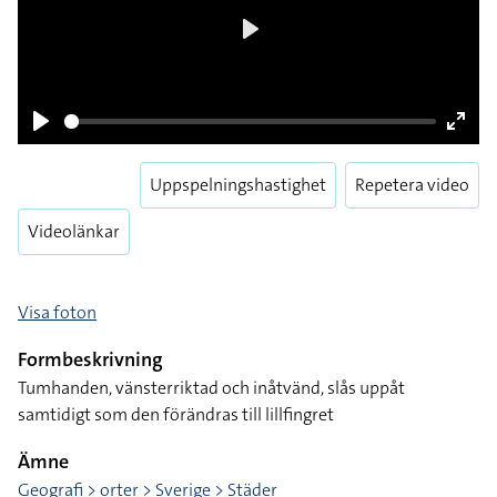
Play
Play
Enter
fulls
Uppspelningshastighet
Repetera video
Videolänkar
Visa foton
Formbeskrivning