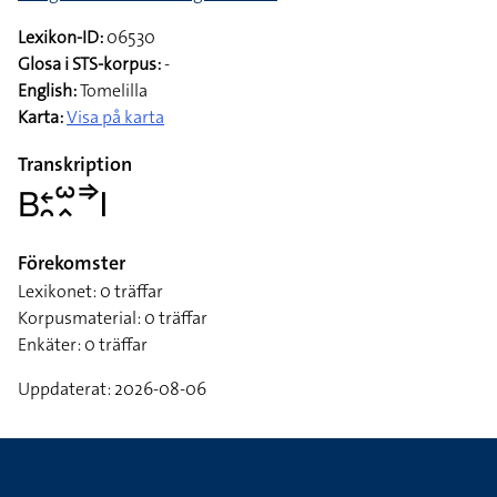
Tumhanden, vänsterriktad och inåtvänd, slås uppåt
samtidigt som den förändras till lillfingret
Ämne
Geografi > orter > Sverige > Städer
Lexikon-ID:
06530
Glosa i STS-korpus:
-
English:
Tomelilla
Karta:
Visa på karta
Transkription
􌤧􌥓􌥘􌥱􌥿􌦆􌤱
Förekomster
Lexikonet: 0 träffar
Korpusmaterial: 0 träffar
Enkäter: 0 träffar