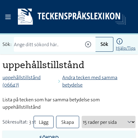
Sök:
Sök
Hjälp/Tips
uppehållstillstånd
uppehållstillstånd
Andra tecken med samma
(06647)
betydelse
Lista på tecken som har samma betydelse som
uppehållstillstånd
Sökresultat: 3 st
Lägg
Skapa
till
PDF
SÖKORD