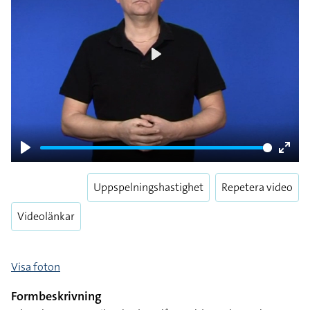
Play
Play
Enter
fulls
Uppspelningshastighet
Repetera video
Videolänkar
Visa foton
Formbeskrivning