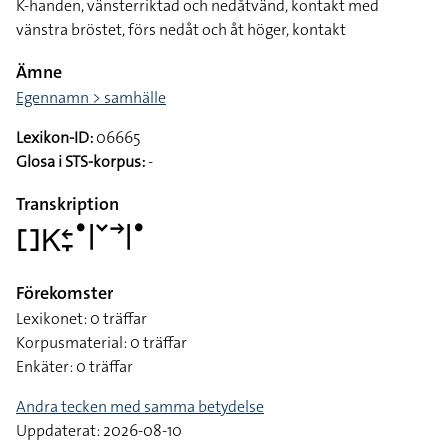
K-handen, vänsterriktad och nedåtvänd, kontakt med
vänstra bröstet, förs nedåt och åt höger, kontakt
Ämne
Egennamn > samhälle
Lexikon-ID:
06665
Glosa i STS-korpus:
-
Transkription
􌤓􌥎􌥓􌥙􌤟􌥼􌥧􌥣􌥼􌤟
Förekomster
Lexikonet: 0 träffar
Korpusmaterial: 0 träffar
Enkäter: 0 träffar
Andra tecken med samma betydelse
Uppdaterat: 2026-08-10