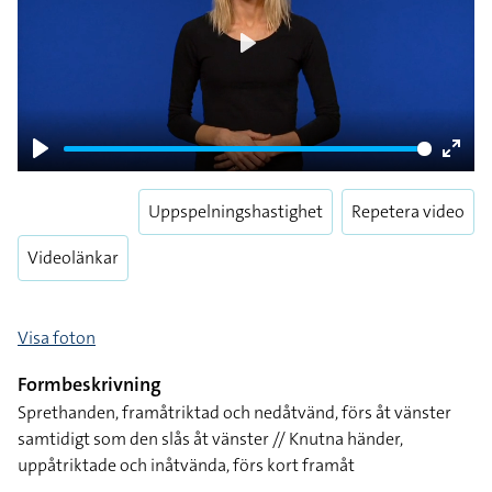
Play
Play
Enter
fulls
Uppspelningshastighet
Repetera video
Videolänkar
Visa foton
Formbeskrivning
Sprethanden, framåtriktad och nedåtvänd, förs åt vänster
samtidigt som den slås åt vänster // Knutna händer,
uppåtriktade och inåtvända, förs kort framåt