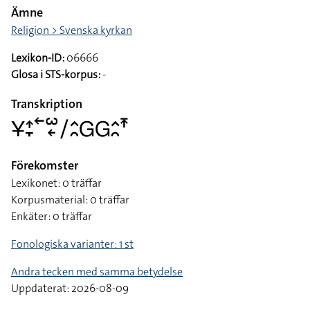
Ämne
Religion > Svenska kyrkan
Lexikon-ID:
06666
Glosa i STS-korpus:
-
Transkription
􌥃􌤴􌥙􌥢􌥱􌦈􌥠􌤵􌥘􌤦􌤦􌤵􌥘􌥵
Förekomster
Lexikonet: 0 träffar
Korpusmaterial: 0 träffar
Enkäter: 0 träffar
Fonologiska varianter: 1 st
Andra tecken med samma betydelse
Uppdaterat: 2026-08-09