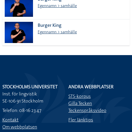
lista
Egennamn > samhälle
Burger King
Egennamn > samhälle
STOCKHOLMS UNIVERSITET
ANDRA WEBBPLATSER
Inst. för lingvistik
STS-korpus
SE-106 91 Stockholm
Gilla Tecken
Telefon: 08-16 23 47
Teckenspråksvideo
Kontakt
Fler länktips
Om webbplatsen