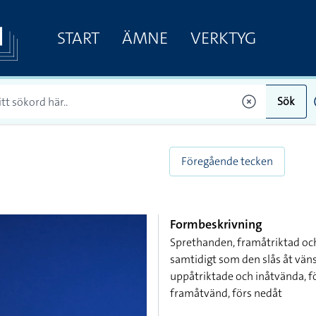
START
ÄMNE
VERKTYG
Sök
Föregående tecken
Formbeskrivning
Sprethanden, framåtriktad och
samtidigt som den slås åt väns
uppåtriktade och inåtvända, f
framåtvänd, förs nedåt