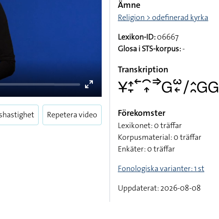
Ämne
Religion > odefinerad kyrka
Lexikon-ID:
06667
Glosa i STS-korpus:
-
Transkription
􌥃􌤴􌥙􌥢􌥯􌥾􌦆􌤦􌥱􌦈􌥠􌤵􌥘􌤦􌤦􌤵
Förekomster
shastighet
Repetera video
Lexikonet: 0 träffar
Enter
Korpusmaterial: 0 träffar
fullscreen
Enkäter: 0 träffar
Fonologiska varianter: 1 st
Uppdaterat: 2026-08-08