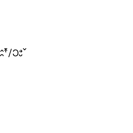
􌥘􌥵􌥠􌥋􌥔􌤷􌥧