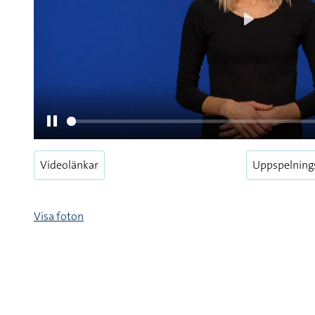
Videolänkar
Uppspelning
Pause
Visa foton