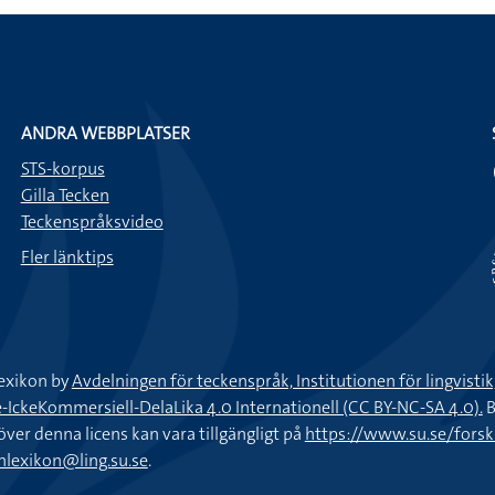
ANDRA WEBBPLATSER
STS-korpus
Gilla Tecken
Teckenspråksvideo
Fler länktips
exikon by
Avdelningen för teckenspråk, Institutionen för lingvisti
keKommersiell-DelaLika 4.0 Internationell (CC BY-NC-SA 4.0).
B
töver denna licens kan vara tillgängligt på
https://www.su.se/fors
nlexikon@ling.su.se
.