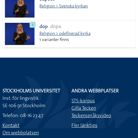
lista
Religion > Svenska kyrkan
1
dop
döpa
Religion > odefinerad kyrka
1 varianter finns
STOCKHOLMS UNIVERSITET
ANDRA WEBBPLATSER
Inst. för lingvistik
STS-korpus
SE-106 91 Stockholm
Gilla Tecken
Telefon: 08-16 23 47
Teckenspråksvideo
Kontakt
Fler länktips
Om webbplatsen