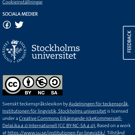
Cookieinställningar
SOCIALA MEDIER
FEEDBACK
Svenskt teckenspråkslexikon by
Avdelningen för teckenspråk,
Institutionen för lingvistik, Stockholms universitet
is licensed
under a
Creative Commons Erkännande-IckeKommersiell-
DelaLika 4.0 Internationell (CC BY-NC-SA 4.0).
Based on a work
at
https://www.su.se/institutionen-for-lingvistik/
. Tillstånd