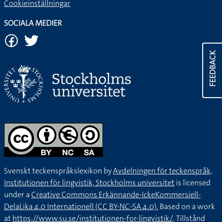
Cookieinställningar
SOCIALA MEDIER
FEEDBACK
Svenskt teckenspråkslexikon by
Avdelningen för teckenspråk,
Institutionen för lingvistik, Stockholms universitet
is licensed
under a
Creative Commons Erkännande-IckeKommersiell-
DelaLika 4.0 Internationell (CC BY-NC-SA 4.0).
Based on a work
at
https://www.su.se/institutionen-for-lingvistik/
. Tillstånd