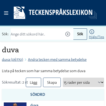
Sök:
Sök
Hjälp/Tips
duva
duva (06770)
Andra tecken med samma betydelse
Lista på tecken som har samma betydelse som duva
Sökresultat: 2 st
Lägg
Skapa
till
PDF
SÖKORD
alla i
duva