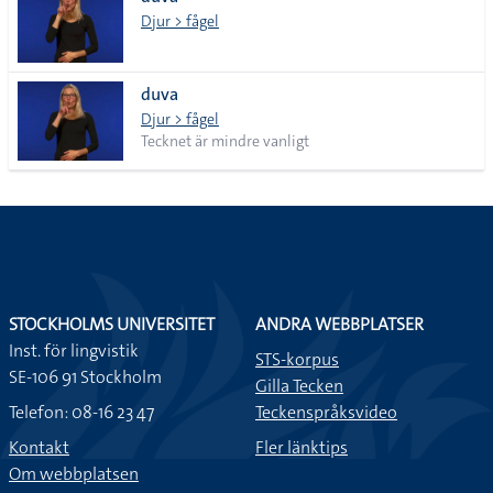
lista
Djur > fågel
duva
Djur > fågel
Tecknet är mindre vanligt
STOCKHOLMS UNIVERSITET
ANDRA WEBBPLATSER
Inst. för lingvistik
STS-korpus
SE-106 91 Stockholm
Gilla Tecken
Telefon: 08-16 23 47
Teckenspråksvideo
Kontakt
Fler länktips
Om webbplatsen