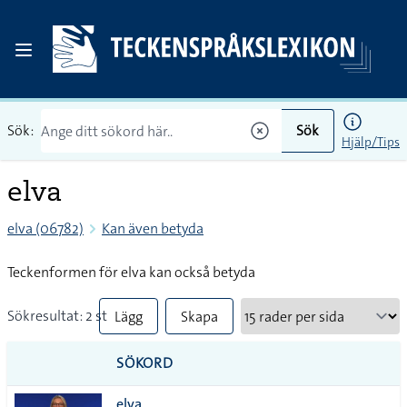
Sök:
Sök
Hjälp/Tips
elva
elva (06782)
Kan även betyda
Teckenformen för elva kan också betyda
Sökresultat: 2 st
Lägg
Skapa
till
PDF
SÖKORD
alla i
elva