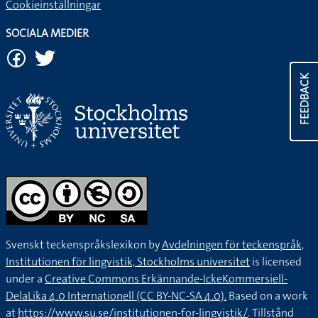
Cookieinställningar
SOCIALA MEDIER
FEEDBACK
Svenskt teckenspråkslexikon by
Avdelningen för teckenspråk,
Institutionen för lingvistik, Stockholms universitet
is licensed
under a
Creative Commons Erkännande-IckeKommersiell-
DelaLika 4.0 Internationell (CC BY-NC-SA 4.0).
Based on a work
at
https://www.su.se/institutionen-for-lingvistik/
. Tillstånd