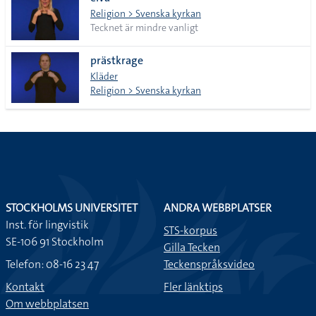
lista
Religion > Svenska kyrkan
Tecknet är mindre vanligt
prästkrage
Kläder
Religion > Svenska kyrkan
STOCKHOLMS UNIVERSITET
ANDRA WEBBPLATSER
Inst. för lingvistik
STS-korpus
SE-106 91 Stockholm
Gilla Tecken
Telefon: 08-16 23 47
Teckenspråksvideo
Kontakt
Fler länktips
Om webbplatsen