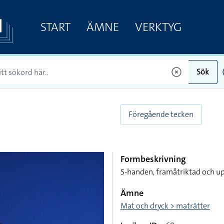
START
ÄMNE
VERKTYG
Sök
Föregående tecken
Formbeskrivning
S-handen, framåtriktad och up
Ämne
Mat och dryck > maträtter