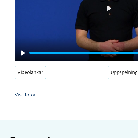
Play
Play
Videolänkar
Uppspelning
Visa foton