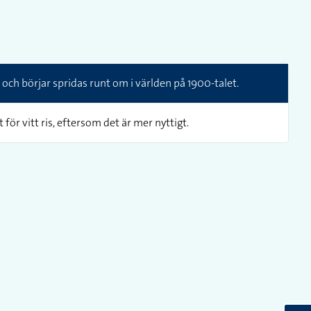
och börjar spridas runt om i världen på 1900-talet.
t för vitt ris, eftersom det är mer nyttigt.