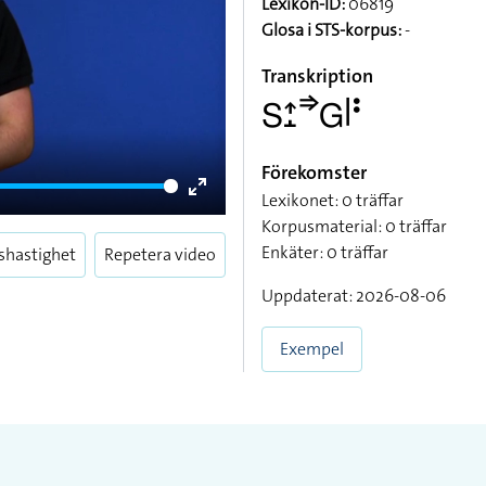
Lexikon-ID:
06819
Glosa i STS-korpus:
-
Transkription
􌥅􌤴􌤸􌦆􌤦􌥼􌥻
Förekomster
Lexikonet: 0 träffar
Enter
Korpusmaterial: 0 träffar
fullscreen
Enkäter: 0 träffar
shastighet
Repetera video
Uppdaterat: 2026-08-06
Exempel