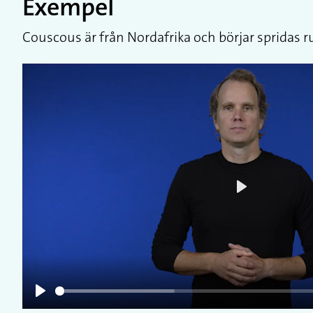
Exempel
Couscous är från Nordafrika och börjar spridas r
Play
Play