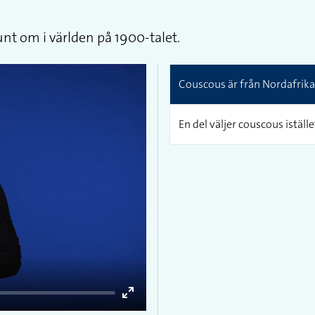
unt om i världen på 1900-talet.
Couscous är från Nordafrika 
En del väljer couscous iställe
Enter