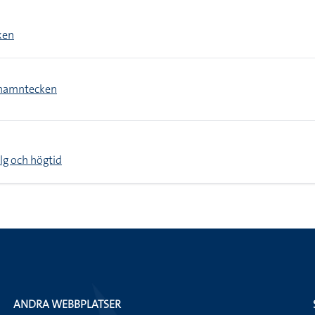
ken
namntecken
lg och högtid
ANDRA WEBBPLATSER